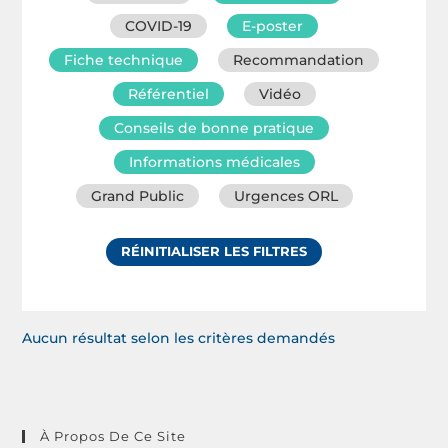
COVID-19
E-poster
Fiche technique
Recommandation
Référentiel
Vidéo
Conseils de bonne pratique
Informations médicales
Grand Public
Urgences ORL
RÉINITIALISER LES FILTRES
Aucun résultat selon les critères demandés
À Propos De Ce Site