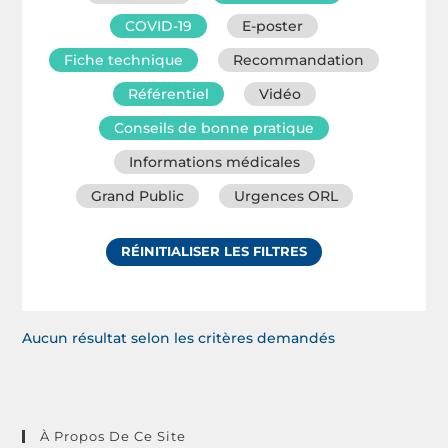
COVID-19
E-poster
Fiche technique
Recommandation
Référentiel
Vidéo
Conseils de bonne pratique
Informations médicales
Grand Public
Urgences ORL
RÉINITIALISER LES FILTRES
Aucun résultat selon les critères demandés
À Propos De Ce Site