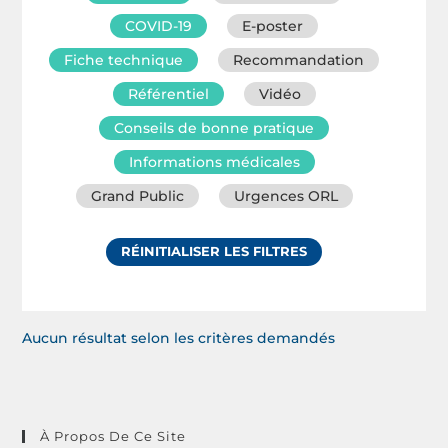
COVID-19
E-poster
Fiche technique
Recommandation
Référentiel
Vidéo
Conseils de bonne pratique
Informations médicales
Grand Public
Urgences ORL
RÉINITIALISER LES FILTRES
Aucun résultat selon les critères demandés
À Propos De Ce Site