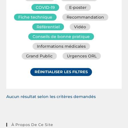
COVID-19
E-poster
Fiche technique
Recommandation
Référentiel
Vidéo
Conseils de bonne pratique
Informations médicales
Grand Public
Urgences ORL
RÉINITIALISER LES FILTRES
Aucun résultat selon les critères demandés
À Propos De Ce Site