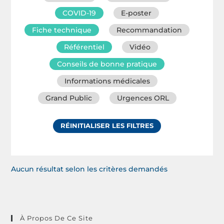
COVID-19
E-poster
Fiche technique
Recommandation
Référentiel
Vidéo
Conseils de bonne pratique
Informations médicales
Grand Public
Urgences ORL
RÉINITIALISER LES FILTRES
Aucun résultat selon les critères demandés
À Propos De Ce Site