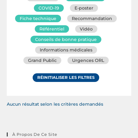
COVID-19
E-poster
Fiche technique
Recommandation
Référentiel
Vidéo
Conseils de bonne pratique
Informations médicales
Grand Public
Urgences ORL
RÉINITIALISER LES FILTRES
Aucun résultat selon les critères demandés
À Propos De Ce Site