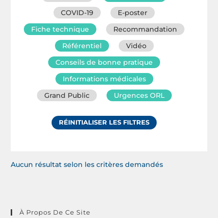
COVID-19
E-poster
Fiche technique
Recommandation
Référentiel
Vidéo
Conseils de bonne pratique
Informations médicales
Grand Public
Urgences ORL
RÉINITIALISER LES FILTRES
Aucun résultat selon les critères demandés
À Propos De Ce Site