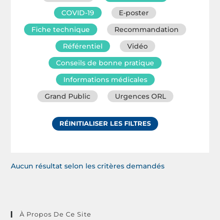
COVID-19
E-poster
Fiche technique
Recommandation
Référentiel
Vidéo
Conseils de bonne pratique
Informations médicales
Grand Public
Urgences ORL
RÉINITIALISER LES FILTRES
Aucun résultat selon les critères demandés
À Propos De Ce Site