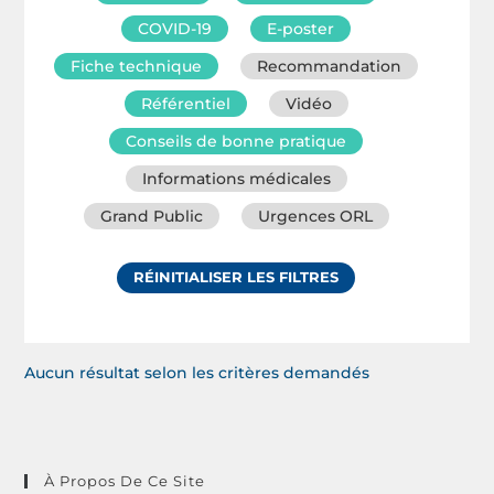
COVID-19
E-poster
Fiche technique
Recommandation
Référentiel
Vidéo
Conseils de bonne pratique
Informations médicales
Grand Public
Urgences ORL
RÉINITIALISER LES FILTRES
Aucun résultat selon les critères demandés
À Propos De Ce Site