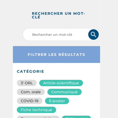
RECHERCHER UN MOT-
CLÉ
FILTRER LES RÉSULTATS
CATÉGORIE
3′ ORL
Article scientifique
Com. orale
Communiqué
COVID-19
E-poster
Fiche technique