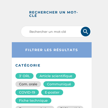
RECHERCHER UN MOT-
CLÉ
FILTRER LES RÉSULTATS
CATÉGORIE
3′ ORL
Article scientifique
Com. orale
Communiqué
COVID-19
E-poster
Fiche technique