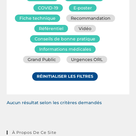
COVID-19
E-poster
Fiche technique
Recommandation
Référentiel
Vidéo
Conseils de bonne pratique
Informations médicales
Grand Public
Urgences ORL
RÉINITIALISER LES FILTRES
Aucun résultat selon les critères demandés
À Propos De Ce Site