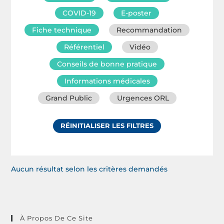
COVID-19
E-poster
Fiche technique
Recommandation
Référentiel
Vidéo
Conseils de bonne pratique
Informations médicales
Grand Public
Urgences ORL
RÉINITIALISER LES FILTRES
Aucun résultat selon les critères demandés
À Propos De Ce Site