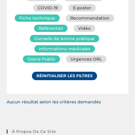
COVID-19
E-poster
Fiche technique
Recommandation
Référentiel
Vidéo
Conseils de bonne pratique
Informations médicales
Grand Public
Urgences ORL
RÉINITIALISER LES FILTRES
Aucun résultat selon les critères demandés
À Propos De Ce Site