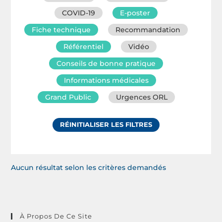
COVID-19
E-poster
Fiche technique
Recommandation
Référentiel
Vidéo
Conseils de bonne pratique
Informations médicales
Grand Public
Urgences ORL
RÉINITIALISER LES FILTRES
Aucun résultat selon les critères demandés
À Propos De Ce Site