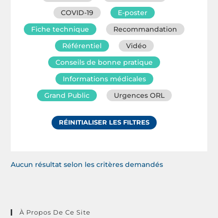
COVID-19
E-poster
Fiche technique
Recommandation
Référentiel
Vidéo
Conseils de bonne pratique
Informations médicales
Grand Public
Urgences ORL
RÉINITIALISER LES FILTRES
Aucun résultat selon les critères demandés
À Propos De Ce Site