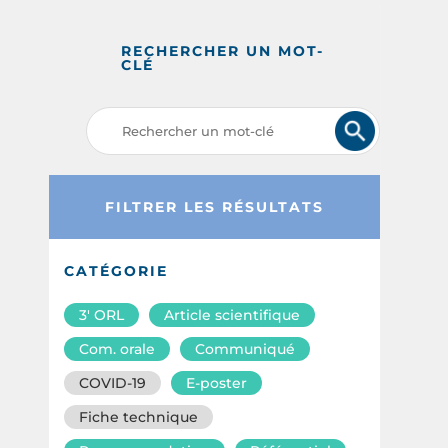
RECHERCHER UN MOT-
CLÉ
FILTRER LES RÉSULTATS
CATÉGORIE
3′ ORL
Article scientifique
Com. orale
Communiqué
COVID-19
E-poster
Fiche technique